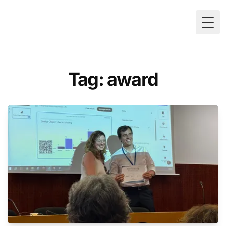
Togg
Tag: award