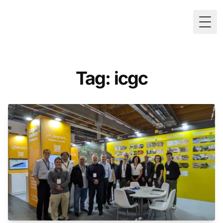
Togg
Tag: icgc