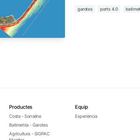
garotes
ports 4.0
batimet
Productes
Equip
Costa - Sorraline
Experiència
Batimetria - Garotes
Agricultura - SIGPAC
Monitor