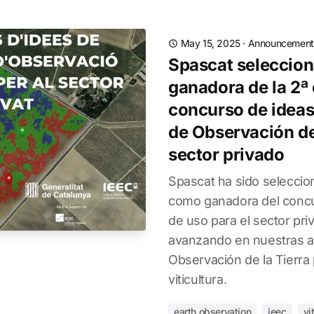
May 15, 2025
·
Announcement
Spascat seleccio
ganadora de la 2ª 
concurso de ideas
de Observación de 
sector privado
Spascat ha sido selecci
como ganadora del concu
de uso para el sector pr
avanzando en nuestras a
Observación de la Tierra 
viticultura.
earth observation
ieec
vi