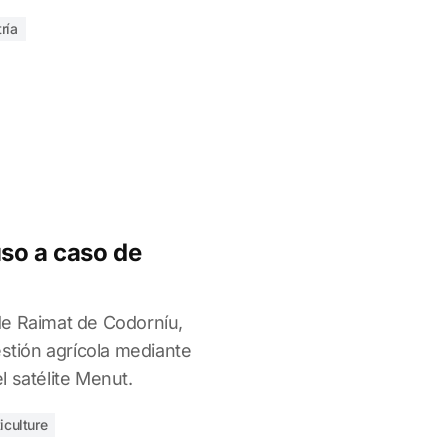
ría
so a caso de
de Raimat de Codorníu,
estión agrícola mediante
 satélite Menut.
ticulture