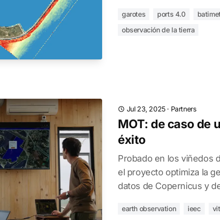
garotes
ports 4.0
batimet
observación de la tierra
Jul 23, 2025
·
Partners
MOT: de caso de u
éxito
Probado en los viñedos 
el proyecto optimiza la g
datos de Copernicus y del
earth observation
ieec
vi