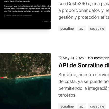
con Coste360.it, una plat
a proporcionar datos y h
gestión y protección efica
sorraline
api
coastline
May 10, 2025
·
Documentatio
API de Sorraline d
Sorraline, nuestro servic
de costa, ya se puede ac
permitiendo la integració
terceros.
sorraline
api
coastline